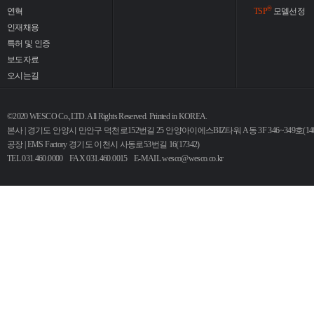
®
연혁
TSP
모델선정
인재채용
특허 및 인증
보도자료
오시는길
©2020 WESCO Co.,LTD. All Rights Reserved. Printed in KOREA.
본사 | 경기도 안양시 만안구 덕천로152번길 25 안양아이에스BIZ타워 A동 3F 346~349호(140
공장 | EMS Factory 경기도 이천시 사동로53번길 16(17342)
TEL 031.460.0000 FAX 031.460.0015 E-MAIL
wesco@wesco.co.kr