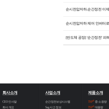
순시전압저하.순간정전 이제는 없
순시전압저하 제어 인버터로 전
[반도체 공장] '순간정전' 피해 '
회사소개
사업소개
제품소개
®
CEO 인사말
순간정전보상시스템
TSP
중·소용량
®
회사 개요
Sag 사고 정보
TSP
대용량