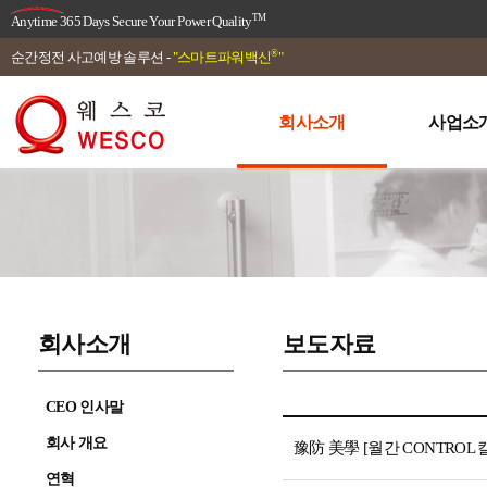
TM
Anytime 365 Days Secure Your Power Quality
®
순간정전 사고예방 솔루션 -
"스마트파워백신
"
회사소개
사업소
회사소개
보도자료
CEO 인사말
회사 개요
豫防 美學 [월간 CONTROL 칼
연혁