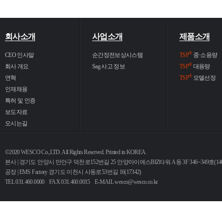
회사소개
사업소개
제품소개
®
CEO 인사말
순간정전보상시스템
TSP
중·소용량
®
회사 개요
Sag 사고 정보
TSP
대용량
®
연혁
TSP
모델선정
인재채용
특허 및 인증
보도자료
오시는길
©2020 WESCO Co.,LTD. All Rights Reserved. Printed in KOREA.
본사 | 경기도 안양시 만안구 덕천로152번길 25 안양아이에스BIZ타워 A동 3F 346~349호(140
공장 | EMS Factory 경기도 이천시 사동로53번길 16(17342)
TEL 031.460.0000 FAX 031.460.0015 E-MAIL
wesco@wesco.co.kr