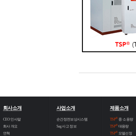
회사소개
사업소개
제품소개
®
CEO 인사말
순간정전보상시스템
TSP
중·소용량
®
회사 개요
Sag 사고 정보
TSP
대용량
®
연혁
TSP
모델선정