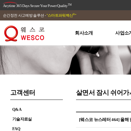
TM
Anytime 365 Days Secure Your Power Quality
®
순간정전 사고예방 솔루션 -
"스마트파워백신
"
회사소개
사업소
고객센터
살면서 잠시 쉬어
Q&A
기술자료실
[웨스코 뉴스레터 464] 올해
FAQ