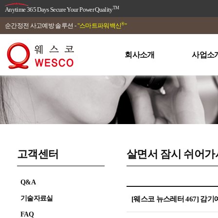
TM
Anytime 365 Days Secure Your Power Quality
®
순간정전 사고예방 솔루션 -
"스마트파워백신
"
회사소개
사업소
고객센터
살면서 잠시 쉬어
Q&A
기술자료실
[웨스코 뉴스레터 467] 감
FAQ