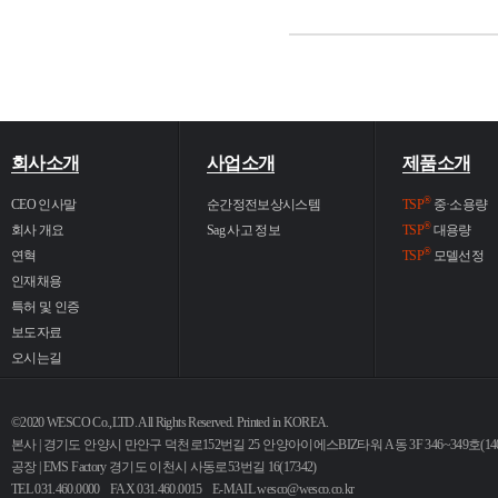
회사소개
사업소개
제품소개
®
CEO 인사말
순간정전보상시스템
TSP
중·소용량
®
회사 개요
Sag 사고 정보
TSP
대용량
®
연혁
TSP
모델선정
인재채용
특허 및 인증
보도자료
오시는길
©2020 WESCO Co.,LTD. All Rights Reserved. Printed in KOREA.
본사 | 경기도 안양시 만안구 덕천로152번길 25 안양아이에스BIZ타워 A동 3F 346~349호(140
공장 | EMS Factory 경기도 이천시 사동로53번길 16(17342)
TEL 031.460.0000 FAX 031.460.0015 E-MAIL
wesco@wesco.co.kr