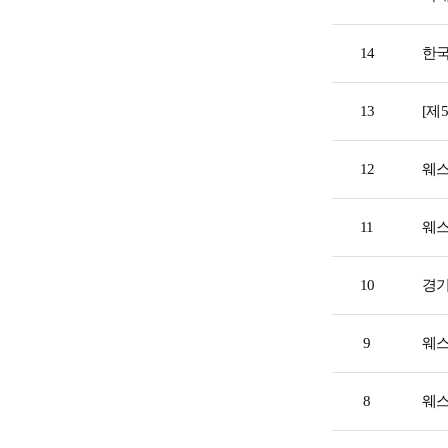
14
한국
13
[제
12
웨스
11
웨스
10
경기
9
웨스
8
웨스