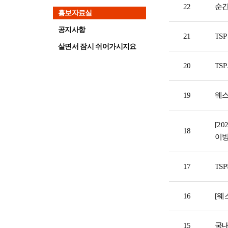
22
순간
홍보자료실
공지사항
21
TS
살면서 잠시 쉬어가시지요
20
TS
19
웨스
[2
18
이
17
TS
16
[웨
15
국내