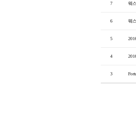
7
웨스
6
웨스
5
20
4
201
3
For