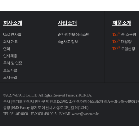
회사소개
사업소개
제품소개
®
CEO 인사말
순간정전보상시스템
TSP
중·소용량
®
회사 개요
Sag 사고 정보
TSP
대용량
®
연혁
TSP
모델선정
인재채용
특허 및 인증
보도자료
오시는길
©2020 WESCO Co.,LTD. All Rights Reserved. Printed in KOREA.
본사 | 경기도 안양시 만안구 덕천로152번길 25 안양아이에스BIZ타워 A동 3F 346~349호(140
공장 | EMS Factory 경기도 이천시 사동로53번길 16(17342)
TEL 031.460.0000 FAX 031.460.0015 E-MAIL
wesco@wesco.co.kr