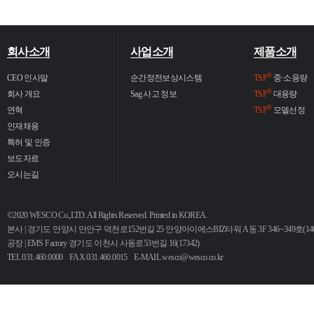
회사소개
사업소개
제품소개
®
CEO 인사말
순간정전보상시스템
TSP
중·소용량
®
회사 개요
Sag 사고 정보
TSP
대용량
®
연혁
TSP
모델선정
인재채용
특허 및 인증
보도자료
오시는길
©2020 WESCO Co.,LTD. All Rights Reserved. Printed in KOREA.
본사 | 경기도 안양시 만안구 덕천로152번길 25 안양아이에스BIZ타워 A동 3F 346~349호(140
공장 | EMS Factory 경기도 이천시 사동로53번길 16(17342)
TEL 031.460.0000 FAX 031.460.0015 E-MAIL
wesco@wesco.co.kr