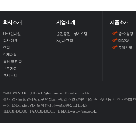
회사소개
사업소개
제품소개
®
CEO 인사말
순간정전보상시스템
TSP
중·소용량
®
회사 개요
Sag 사고 정보
TSP
대용량
®
연혁
TSP
모델선정
인재채용
특허 및 인증
보도자료
오시는길
©2020 WESCO Co.,LTD. All Rights Reserved. Printed in KOREA.
본사 | 경기도 안양시 만안구 덕천로152번길 25 안양아이에스BIZ타워 A동 3F 346~349호(140
공장 | EMS Factory 경기도 이천시 사동로53번길 16(17342)
TEL 031.460.0000 FAX 031.460.0015 E-MAIL
wesco@wesco.co.kr