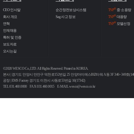
®
CEO 인사말
순간정전보상시스템
TSP
중·소용량
®
회사 개요
Sag 사고 정보
TSP
대용량
®
연혁
TSP
모델선정
인재채용
특허 및 인증
보도자료
오시는길
©2020 WESCO Co.,LTD. All Rights Reserved. Printed in KOREA.
본사 | 경기도 안양시 만안구 덕천로152번길 25 안양아이에스BIZ타워 A동 3F 346~349호(140
공장 | EMS Factory 경기도 이천시 사동로53번길 16(17342)
TEL 031.460.0000 FAX 031.460.0015 E-MAIL
wesco@wesco.co.kr