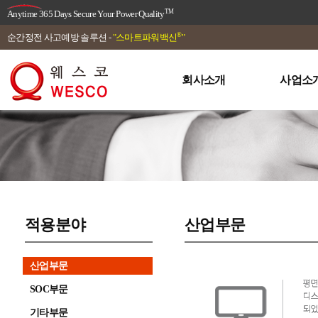
TM
Anytime 365 Days Secure Your Power Quality
®
순간정전 사고예방 솔루션 -
"스마트파워백신
"
회사소개
사업소
적용분야
산업부문
산업부문
SOC부문
기타부문