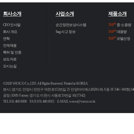
회사소개
사업소개
제품소개
®
CEO 인사말
순간정전보상시스템
TSP
중·소용량
®
회사 개요
Sag 사고 정보
TSP
대용량
®
연혁
TSP
모델선정
인재채용
특허 및 인증
보도자료
오시는길
©2020 WESCO Co.,LTD. All Rights Reserved. Printed in KOREA.
본사 | 경기도 안양시 만안구 덕천로152번길 25 안양아이에스BIZ타워 A동 3F 346~349호(140
공장 | EMS Factory 경기도 이천시 사동로53번길 16(17342)
TEL 031.460.0000 FAX 031.460.0015 E-MAIL
wesco@wesco.co.kr