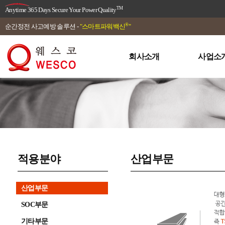
TM
Anytime 365 Days Secure Your Power Quality
®
순간정전 사고예방 솔루션 -
"스마트파워백신
"
회사소개
사업소
적용분야
산업부문
산업부문
SOC부문
기타부문