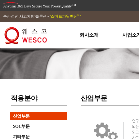
TM
Anytime 365 Days Secure Your Power Quality
®
순간정전 사고예방 솔루션 -
"스마트파워백신
"
회사소개
사업소
적용분야
산업부문
산업부문
SOC부문
기타부문