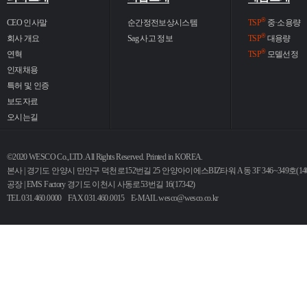
®
CEO 인사말
순간정전보상시스템
TSP
중·소용량
®
회사 개요
Sag 사고 정보
TSP
대용량
®
연혁
TSP
모델선정
인재채용
특허 및 인증
보도자료
오시는길
©2020 WESCO Co.,LTD. All Rights Reserved. Printed in KOREA.
본사 | 경기도 안양시 만안구 덕천로152번길 25 안양아이에스BIZ타워 A동 3F 346~349호(140
공장 | EMS Factory 경기도 이천시 사동로53번길 16(17342)
TEL 031.460.0000 FAX 031.460.0015 E-MAIL
wesco@wesco.co.kr