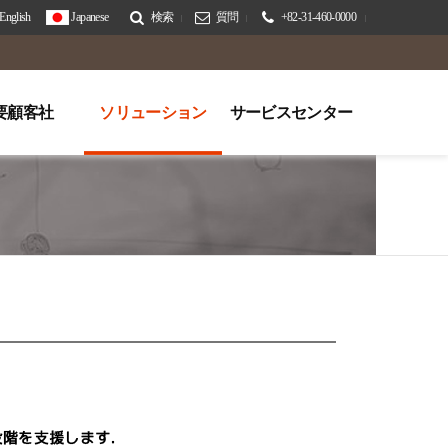
English
Japanese
検索
質問
+82-31-460-0000
要顧客社
ソリューション
サービスセンター