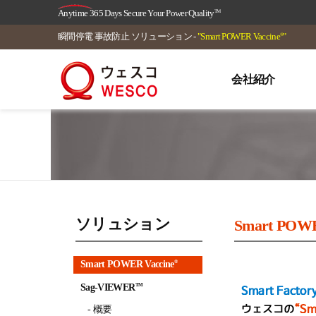
Anytime 365 Days Secure Your Power Quality
TM
瞬間停電 事故防止 ソリューション -
"Smart POWER Vaccine
"
®
会社紹介
ソリュション
Smart POWE
Smart POWER Vaccine
®
Sag-VIEWER
TM
- 概要