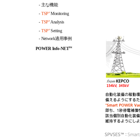
- 主な機能
-
TSP
Monitoring
®
-
TSP
Analysis
®
-
TSP
Setting
®
- Network適用事例
POWER Info-NET
TM